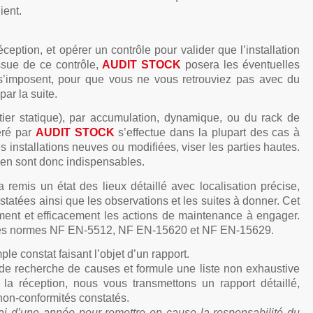
ient.
eption, et opérer un contrôle pour valider que l’installation
ssue de ce contrôle,
AUDIT STOCK
posera les éventuelles
i s’imposent, pour que vous ne vous retrouviez pas avec du
par la suite.
tier statique), par accumulation, dynamique, ou du rack de
éré par
AUDIT STOCK
s’effectue dans la plupart des cas à
es installations neuves ou modifiées, viser les parties hautes.
rien sont donc indispensables.
 remis un état des lieux détaillé avec localisation précise,
atées ainsi que les observations et les suites à donner. Cet
ement et efficacement les actions de maintenance à engager.
nt les normes NF EN-5512, NF EN-15620 et NF EN-15629.
le constat faisant l’objet d’un rapport.
 recherche de causes et formule une liste non exhaustive
 la réception, nous vous transmettons un rapport détaillé,
non-conformités constatés.
ai d’une année pour remettre en cause la responsabilité du