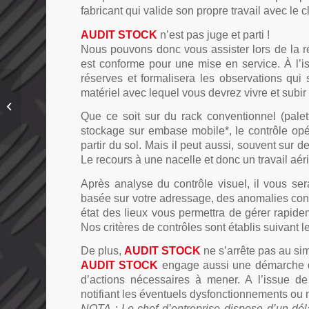
fabricant qui valide son propre travail avec le cl
AUDIT STOCK
n’est pas juge et parti !
Nous pouvons donc vous assister lors de la réc
est conforme pour une mise en service. À l’i
réserves et formalisera les observations qu
Pourquoi effectuer une
matériel avec lequel vous devrez vivre et subir 
vérification périodique
de vos racks à palettes
Que ce soit sur du rack conventionnel (palet
?
stockage sur embase mobile*, le contrôle op
partir du sol. Mais il peut aussi, souvent sur d
Le recours à une nacelle et donc un travail aé
Après analyse du contrôle visuel, il vous sera
basée sur votre adressage, des anomalies const
état des lieux vous permettra de gérer rapid
Nos critères de contrôles sont établis suiva
De plus,
AUDIT STOCK
ne s’arrête pas au simp
AUDIT STOCK
engage aussi une démarche de
d’actions nécessaires à mener. A l’issue de
notifiant les éventuels dysfonctionnements ou 
NOTA : Le chef d’entreprise dispose d’un dél