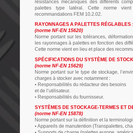
résistances mécaniques des différents com
palettes type latéral. Cette norme vie
recommandations FEM 10.2.02.
RAYONNAGES A PALETTES RÉGLABLES 
(norme NF-EN 15620)
Norme portant sur les tolérances, déformation
les rayonnages à palettes en fonction des diff
Cette norme vient en lieu et place des recom
SPÉCIFICATIONS DU SYSTÈME DE STOCK
(norme NF-EN 15629)
Norme portant sur le type de stockage, l’envi
charges à stocker avec notamment :
• Responsabilités du rédacteur des besoins
et de l’utilisateur.
• Responsabilités du fournisseur.
SYSTÈMES DE STOCKAGE-TERMES ET DÉF
(norme NF-EN 15878)
Norme portant sur la définition et la terminologi
• Appareils de manutention (Transpalettes, cha
• Supports de charge (palettes europe, américa