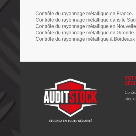
Contrôle du rayonnage métallique en France.
Contrôle du rayonnage métallique dans le Sud
Contrôle du rayonnage métallique en Nouvelle
Contrôle du rayonnage métallique en Gironde.
Contrôle du rayonnage métallique à Bordeaux 
VOT
SÉCU
Contrô
stock