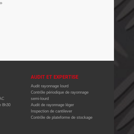
.»
AUDIT ET EXPERTISE
Audit rayonnage lourd
Contrôle périodique de rayonnage
AC
semi-lourd
de 8h30
Audit de rayonnage léger
Inspection de cantilever
Contrôle de plateforme de stockage