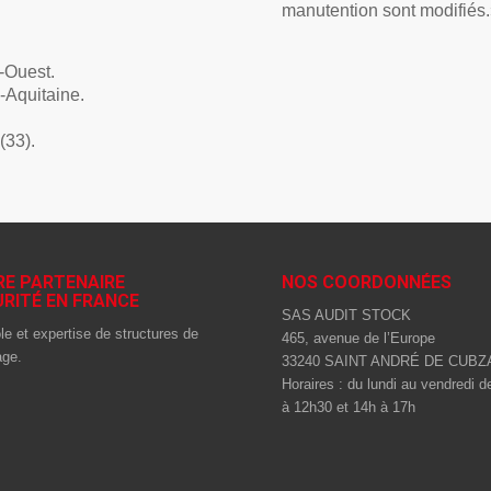
manutention sont modifiés
-Ouest.
-Aquitaine.
(33).
RE PARTENAIRE
NOS COORDONNÉES
RITÉ EN FRANCE
SAS AUDIT STOCK
le et expertise de structures de
465, avenue de l’Europe
age.
33240 SAINT ANDRÉ DE CUBZ
Horaires : du lundi au vendredi 
à 12h30 et 14h à 17h