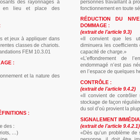
posants des rayonnages à
personnes travaillant à pr
nt en lieu et place des
fonctionnement en toute séc
RÉDUCTION DU NIV
:
DOMMAGE :
(extrait de l’article 9.3)
s et jeux à appliquer dans
«Il convient que les ut
érentes classes de chariots.
diminuera les coefficients 
mandations FEM 10.3.01
capacité de charge.»
«L’effondrement de l’
AGE :
endommagé n’est pas néc
en l’espace de quelques h
ronnement et la nature des
CONTRÔLE :
(extrait de l’article 9.4.2)
«Il convient de contrôle
stockage de façon régulière
du sol d’où provient la pl
INITIONS :
SIGNALEMENT IMMÉDIAT
e des :
(extrait de l’article 9.4.2.1)
riots, …)
«Dès qu’un problème de 
ine,
personne, il doit être 